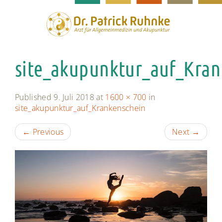
site_akupunktur_auf_Kran
Published
9. Juli 2018
at
1600 × 700
in
site_akupunktur_auf_Krankenschein
←
Previous
Next
→