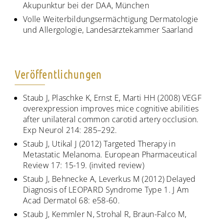
Akupunktur bei der DAA, München
Volle Weiterbildungsermächtigung Dermatologie
und Allergologie, Landesärztekammer Saarland
Veröffentlichungen
Staub J, Plaschke K, Ernst E, Marti HH (2008) VEGF
overexpression improves mice cognitive abilities
after unilateral common carotid artery occlusion.
Exp Neurol 214: 285–292.
Staub J, Utikal J (2012) Targeted Therapy in
Metastatic Melanoma. European Pharmaceutical
Review 17: 15-19. (invited review)
Staub J, Behnecke A, Leverkus M (2012) Delayed
Diagnosis of LEOPARD Syndrome Type 1. J Am
Acad Dermatol 68: e58-60.
Staub J, Kemmler N, Strohal R, Braun-Falco M,