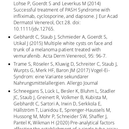
Lohse P, Goerdt S and Leverkus M (2014)
Successful treatment of PASH Syndrome with
infliximab, cyclosporine, and dapsone. J Eur Acad
Dermatol Venereol, Oct 28. doi:
10.1111/jdv.12765.
Gebhardt C, Staub J, Schmieder A, Goerdt S,
Utikal J (2015) Multiple white cysts on face and
trunk of a melanoma patient treated with
vemurafenib. Acta Derm Venereol, 95: 96-7.
Trame S, Röseler S, Kluwig D, Schreiter C, Staub J,
Wurpts G, Merk HF, Baron JM (2017) Vogel-Ei-
Syndrom: eine Variante sekundärer
Nahrungsmittelallergien. Allergo Journal
Schneegans S, Lück L, Besler K, Bluhm L, Stadler
JC, Staub J, Greinert R, Volkmer B, Kubista M,
Gebhardt C, Sartori A, Irwin D, Serkkola E,
Hällström T, Lianidou E, Sprenger-Haussels M,
Hussong M, Mohr P, Schneider SW, Shaffer J,
Pantel K, Wikman H (2020) Pre-analytical factors