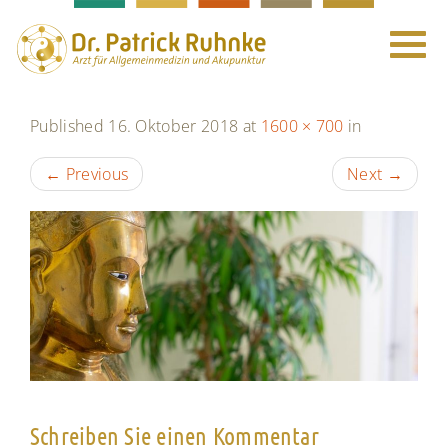
Toggle
navigat
Published
16. Oktober 2018
at
1600 × 700
in
←
Previous
Next
→
Schreiben Sie einen Kommentar