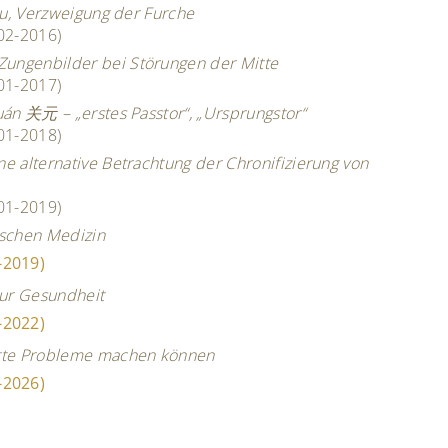
gōu, Verzweigung der Furche
(02-2016)
Zungenbilder bei Störungen der Mitte
(01-2017)
uán 关元 – „erstes Passtor“, „Ursprungstor“
(01-2018)
ne alternative Betrachtung der Chronifizierung von
(01-2019)
ischen Medizin
2019)
zur Gesundheit
2022)
itte Probleme machen können
2026)