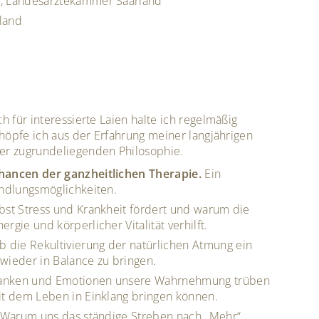
r, Landesärztekammer Saarland
land
 für interessierte Laien halte ich regelmäßig
höpfe ich aus der Erfahrung meiner langjährigen
er zugrundeliegenden Philosophie.
Chancen der ganzheitlichen Therapie.
Ein
andlungsmöglichkeiten.
bst Stress und Krankheit fördert und warum die
gie und körperlicher Vitalität verhilft.
 die Rekultivierung der natürlichen Atmung ein
 wieder in Balance zu bringen.
nken und Emotionen unsere Wahrnehmung trüben
it dem Leben in Einklang bringen können.
Warum uns das ständige Streben nach „Mehr“