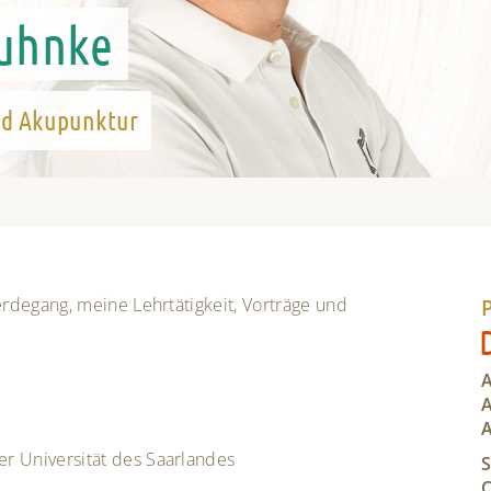
Ruhnke
nd Akupunktur
degang, meine Lehrtätigkeit, Vorträge und
A
A
 Universität des Saarlandes
C