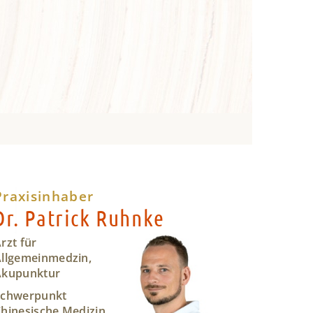
Praxisinhaber
Dr. Patrick Ruhnke
rzt für
llgemeinmedzin,
Akupunktur
Schwerpunkt
hinesische Medizin