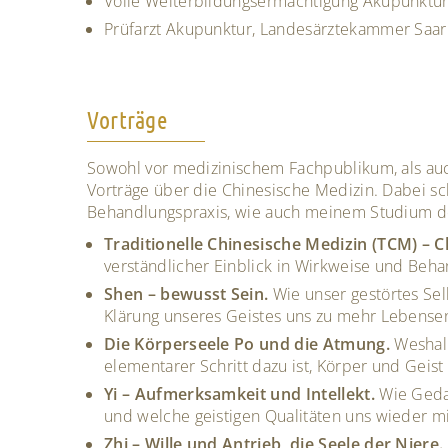
Volle Weiterbildungsermächtigung Akupunktu
Prüfarzt Akupunktur, Landesärztekammer Saar
Vorträge
Sowohl vor medizinischem Fachpublikum, als auch
Vorträge über die Chinesische Medizin. Dabei sc
Behandlungspraxis, wie auch meinem Studium d
Traditionelle Chinesische Medizin (TCM) – 
verständlicher Einblick in Wirkweise und Beh
Shen – bewusst Sein.
Wie unser gestörtes Sel
Klärung unseres Geistes uns zu mehr Lebensener
Die Körperseele Po und die Atmung.
Weshalb
elementarer Schritt dazu ist, Körper und Geist
Yi – Aufmerksamkeit und Intellekt.
Wie Geda
und welche geistigen Qualitäten uns wieder m
Zhi – Wille und Antrieb, die Seele der Niere.