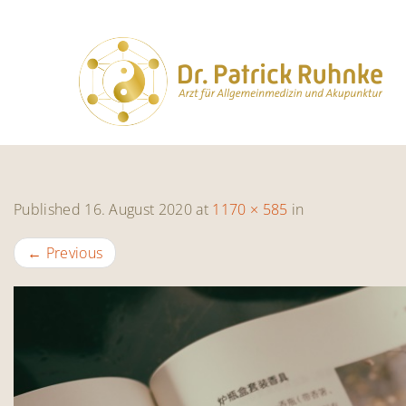
Published
16. August 2020
at
1170 × 585
in
←
Previous