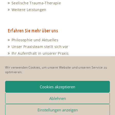
Seelische Trauma-Therapie
Weitere Leistungen
Erfahren Sie mehr über uns
Philosophie und Aktuelles
Unser Praxisteam stellt sich vor
Ihr Aufenthalt in unserer Praxis
Unsere Sprechzeiten
Anfahrt und Kontakt
Wir verwenden Cookies, um unsere Website und unseren Service zu
optimieren.
Cookie-Richtlinie
Impressum & Datenschutz
Cookies akzeptieren
Ablehnen
Einstellungen anzeigen