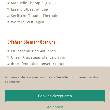
Manuelle Therapie (TDCS)
Laserblutbestrahlung
Seelische Trauma-Therapie
Weitere Leistungen
Erfahren Sie mehr über uns
Philosophie und Aktuelles
Unser Praxisteam stellt sich vor
Ihr Aufenthalt in unserer Praxis
Unsere Sprechzeiten
Anfahrt und Kontakt
Wir verwenden Cookies, um unsere Website und unseren Service zu
optimieren.
Cookie-Richtlinie
Impressum & Datenschutz
Cookies akzeptieren
Ablehnen